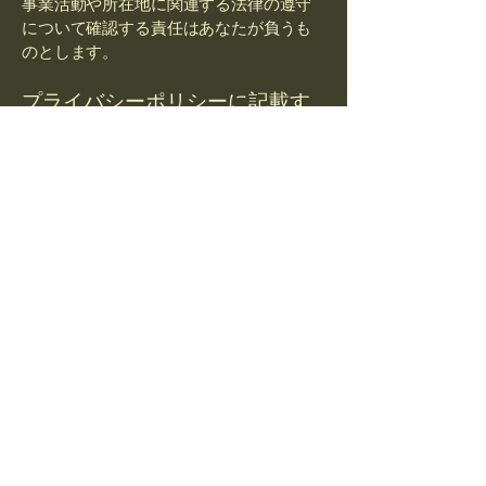
事業活動や所在地に関連する法律の遵守
について確認する責任はあなたが負うも
のとします。
プライバシーポリシーに記載す
べき事項
一般に、プライバシーポリシーには次の
ような事項が明記されています：ウェブ
サイトが収集する情報の種類とその収集
方法、ウェブサイトがこの種の情報を収
集する理由についての説明、第三者との
情報の共有に関するウェブサイトの運用
方法、訪問者や顧客が関連するプライバ
シーの権利と個人保護法等に基づいて権
利を行使する方法、未成年者のデータ収
集に関する特定の運用方法など。
詳しくは、当社ヘルプセンター記事「
プ
ライバシーポリシーを作成する
」を参照
してください。